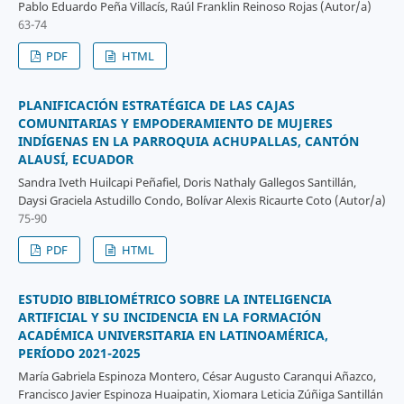
Pablo Eduardo Peña Villacís, Raúl Franklin Reinoso Rojas (Autor/a)
63-74
PDF
HTML
PLANIFICACIÓN ESTRATÉGICA DE LAS CAJAS
COMUNITARIAS Y EMPODERAMIENTO DE MUJERES
INDÍGENAS EN LA PARROQUIA ACHUPALLAS, CANTÓN
ALAUSÍ, ECUADOR
Sandra Iveth Huilcapi Peñafiel, Doris Nathaly Gallegos Santillán,
Daysi Graciela Astudillo Condo, Bolívar Alexis Ricaurte Coto (Autor/a)
75-90
PDF
HTML
ESTUDIO BIBLIOMÉTRICO SOBRE LA INTELIGENCIA
ARTIFICIAL Y SU INCIDENCIA EN LA FORMACIÓN
ACADÉMICA UNIVERSITARIA EN LATINOAMÉRICA,
PERÍODO 2021-2025
María Gabriela Espinoza Montero, César Augusto Caranqui Añazco,
Francisco Javier Espinoza Huaipatin, Xiomara Leticia Zúñiga Santillán