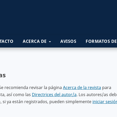
TACTO
ACERCA DE
AVISOS
FORMATOS DE
as
 Se recomienda revisar la página
Acerca de la revista
para
sta, así como las
Directrices del autor/a
. Los autores/as de
 o, si ya están registrados, pueden simplemente
iniciar sesió