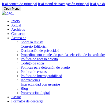
Ir al contenido principal
Ir al menú de navegación principal
Ir al pie d
Open Menu
Inicio
Actual
Archivos
Contacto
Acerca de
Sobre la revista
Consejo Editorial
Declaración de privacidad
Procedimiento empleado para la selección de los artículos
Política de acceso abierto
Código de ética
Políticas para detección de plagio
Política de erratas
Política de Interoperabilidad
Indexaciones
Interactividad con usuarios
Blog
Preservación digital
Avisos
Formatos de descarga