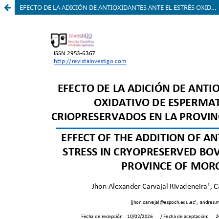
EFECTO DE LA ADICIÓN DE ANTIOXIDANTES ANTE EL ESTRÉS OXIDATIVO DE ESPERMATOZOIDES BOVINOS CRIOPRESERVADOS EN LA PROVINCIA DE MORONA SANTIAGO