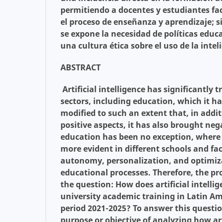
permitiendo a docentes y estudiantes fac
el proceso de enseñanza y aprendizaje; 
se expone la necesidad de políticas edu
una cultura ética sobre el uso de la inteli
ABSTRACT
Artificial intelligence has significantl
sectors, including education, which it 
modified to such an extent that, in addi
positive aspects, it has also brought neg
education has been no exception, where 
more evident in different schools and fa
autonomy, personalization, and optimiza
educational processes. Therefore, the pr
the question: How does artificial intelli
university academic training in Latin Am
period 2021-2025? To answer this questio
purpose or objective of analyzing how art