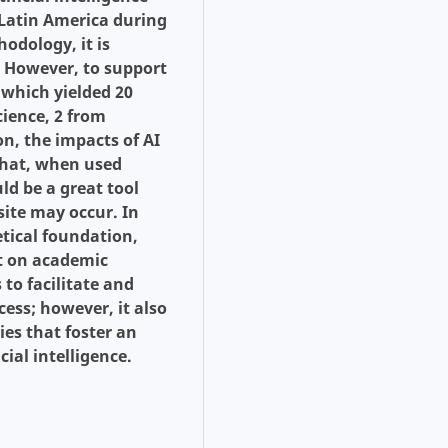
 Latin America during
odology, it is
w. However, to support
 which yielded 20
cience, 2 from
on, the impacts of AI
 that, when used
uld be a great tool
site may occur. In
etical foundation,
t on academic
to facilitate and
ess; however, it also
ies that foster an
cial intelligence.