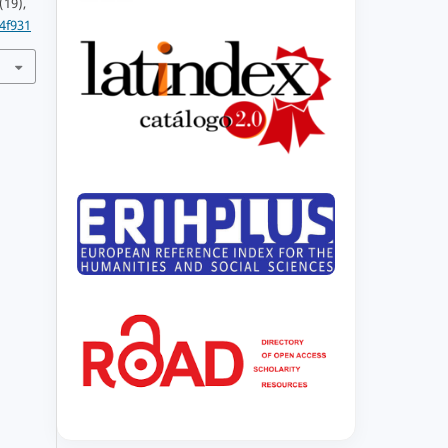
(19),
4f931