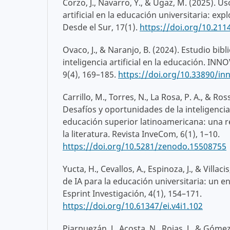
Corzo, J., Navarro, Y., & Ugaz, M. (2025). Us
artificial en la educación universitaria: exp
Desde el Sur, 17(1).
https://doi.org/10.21
Ovaco, J., & Naranjo, B. (2024). Estudio bibl
inteligencia artificial en la educación. INN
9(4), 169–185.
https://doi.org/10.33890/in
Carrillo, M., Torres, N., La Rosa, P. A., & Ross
Desafíos y oportunidades de la inteligencia a
educación superior latinoamericana: una re
la literatura. Revista InveCom, 6(1), 1–10.
https://doi.org/10.5281/zenodo.15508755
Yucta, H., Cevallos, A., Espinoza, J., & Villac
de IA para la educación universitaria: un e
Esprint Investigación, 4(1), 154–171.
https://doi.org/10.61347/ei.v4i1.102
Piarpuezán, J., Acosta, N., Rojas, J., & Gómez