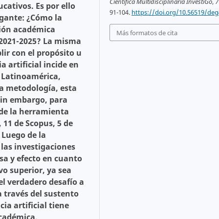
Científica Multidisciplinaria InvestiGo
,
7
cativos. Es por ello
91-104.
https://doi.org/10.56519/deg
ogante: ¿Cómo la
ación académica
Más formatos de cita
 2021-2025? La misma
lir con el propósito u
a artificial incide en
 Latinoamérica,
la metodología, esta
 sin embargo, para
de la herramienta
, 11 de Scopus, 5 de
. Luego de la
las investigaciones
sa y efecto en cuanto
vo superior, ya sea
el verdadero desafío a
a través del sustento
ia artificial tiene
académica,