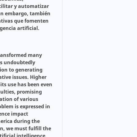
ilitar y automatizar
sin embargo, también
cativas que fomenten
gencia artificial.
y transformed many
has undoubtedly
tion to generating
ative issues. Higher
its use has been even
culties, promising
tion of various
oblem is expressed in
gence impact
erica during the
n, we must fulfill the
ificial intelligence