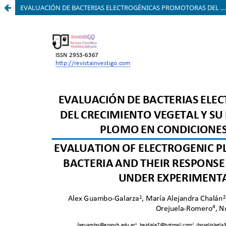
EVALUACIÓN DE BACTERIAS ELECTROGÉNICAS PROMOTORAS DEL CRECIMIENTO VEGETAL Y SU RESPUESTA AL ESTRÉS POR PLOMO EN CONDICIONES EXPERIMENTALES