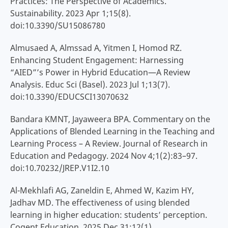
Practices: The Perspective of Academics.
Sustainability. 2023 Apr 1;15(8).
doi:10.3390/SU15086780
Almusaed A, Almssad A, Yitmen I, Homod RZ.
Enhancing Student Engagement: Harnessing
“AIED”’s Power in Hybrid Education—A Review
Analysis. Educ Sci (Basel). 2023 Jul 1;13(7).
doi:10.3390/EDUCSCI13070632
Bandara KMNT, Jayaweera BPA. Commentary on the
Applications of Blended Learning in the Teaching and
Learning Process – A Review. Journal of Research in
Education and Pedagogy. 2024 Nov 4;1(2):83–97.
doi:10.70232/JREP.V1I2.10
Al-Mekhlafi AG, Zaneldin E, Ahmed W, Kazim HY,
Jadhav MD. The effectiveness of using blended
learning in higher education: students’ perception.
Cogent Education. 2025 Dec 31;12(1).