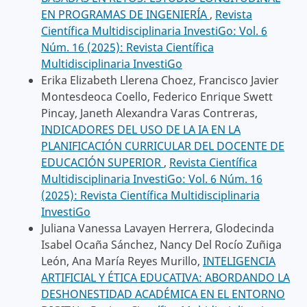
EN PROGRAMAS DE INGENIERÍA
,
Revista
Científica Multidisciplinaria InvestiGo: Vol. 6
Núm. 16 (2025): Revista Científica
Multidisciplinaria InvestiGo
Erika Elizabeth Llerena Choez, Francisco Javier
Montesdeoca Coello, Federico Enrique Swett
Pincay, Janeth Alexandra Varas Contreras,
INDICADORES DEL USO DE LA IA EN LA
PLANIFICACIÓN CURRICULAR DEL DOCENTE DE
EDUCACIÓN SUPERIOR
,
Revista Científica
Multidisciplinaria InvestiGo: Vol. 6 Núm. 16
(2025): Revista Científica Multidisciplinaria
InvestiGo
Juliana Vanessa Lavayen Herrera, Glodecinda
Isabel Ocaña Sánchez, Nancy Del Rocío Zuñiga
León, Ana María Reyes Murillo,
INTELIGENCIA
ARTIFICIAL Y ÉTICA EDUCATIVA: ABORDANDO LA
DESHONESTIDAD ACADÉMICA EN EL ENTORNO