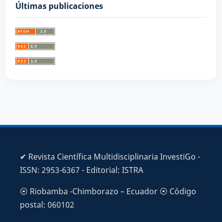
Últimas publicaciones
✔ Revista Científica Multidisciplinaria InvestiGo -
ISSN: 2953-6367 - Editorial: ISTRA
⦿ Riobamba -Chimborazo – Ecuador ⦿ Código
postal: 060102