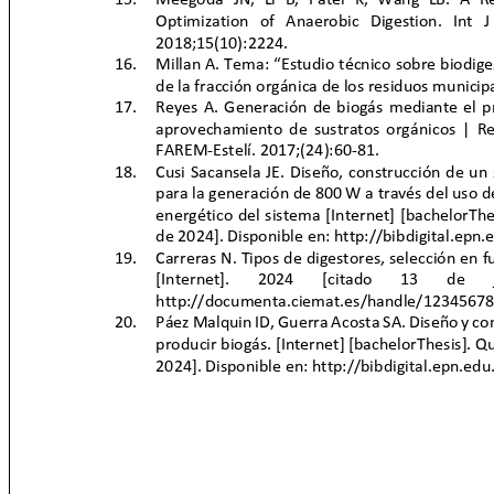
Optimization of Anaerobic Digestion. Int
2018;15(10):2224.
16.
Millan A. Tema: “Estudio técnico sobre biodige
de la fracción orgánica de los residuos munici
17. Reyes
A. Generación de biogás mediante el p
aprovechamiento de sustratos orgánicos | Revi
FAREM-Estelí. 2017;(24):60-81.
18. Cusi
Sacansela JE. Diseño, construcción de un
para la generación de 800 W a través del uso d
energético del sistema [Internet] [bachelorThe
de 2024]. Disponible en: http://bibdigital.e
19. Carreras
N. Tipos de digestores, selección en 
[Internet].
2024
[citado
13
de
http://documenta.ciemat.es/handle/123456
20. Páez
Malquin ID, Guerra Acosta SA. Diseño y c
producir biogás. [Internet] [bachelorThesis]. Q
2024]. Disponible en: http://bibdigital.epn.