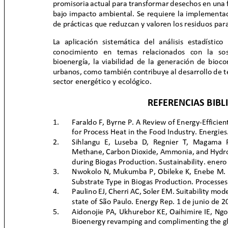
promisoria actual para transformar desechos en una 
bajo impacto ambiental. Se requiere la implementa
de prácticas que reduzcan y valoren los residuos para
La aplicación sistemática del análisis estadísti
conocimiento en temas relacionados con la so
bioenergía, la viabilidad de la generación de bioc
urbanos, como también contribuye al desarrollo de 
sector energético y ecológico.
REFERENCIAS BIB
1.
Faraldo F, Byrne P. A Review of Energy-Effici
for Process Heat in the Food Industry. Energi
2.
Sihlangu E, Luseba D, Regnier T, Magama 
Methane, Carbon Dioxide, Ammonia, and Hydro
during Biogas Production. Sustainability. ene
3.
Nwokolo N, Mukumba P, Obileke K, Enebe M. 
Substrate Type in Biogas Production. Processe
4.
Paulino EJ, Cherri AC, Soler EM. Suitability mod
state of São Paulo. Energy Rep. 1 de junio de
5.
Aidonojie PA, Ukhurebor KE, Oaihimire IE, Ngo
Bioenergy revamping and complimenting the g