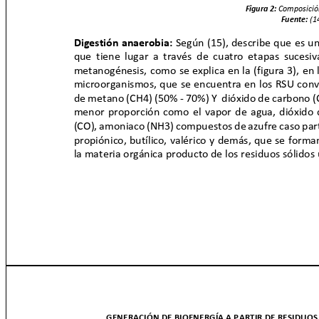
Figura 2:
Composició
Fuente:
(1
Digestión anaerobia:
Según (15), describe que es u
que tiene lugar a través de cuatro etapas sucesiv
metanogénesis, como se explica en la (figura 3), e
microorganismos, que se encuentra en los RSU conv
de metano (CH4) (50% - 70%) Y
dióxido de carbono 
menor proporción como el vapor de agua, dióxido
(CO), amoniaco (NH3) compuestos de azufre caso parti
propiónico, butílico, valérico y demás, que se for
la materia orgánica producto de los residuos sólido
GENERACIÓN DE BIOENERGÍA A PARTIR DE RESIDUOS