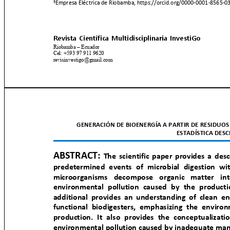
Empresa Eléctrica de Riobamba, https://orcid.org/0000-0001-8565-
5
Revista Científica Multidisciplinaria InvestiGo
Riobamba
–
Ecuador
Cel: +593 97 911 9620
revisinvestigo@gmail.com
GENERACIÓN DE BIOENERGÍA A PARTIR DE RESIDUOS
ESTADÍSTICA DES
ABSTRACT:
The scientific paper provides a desc
predetermined events of microbial digestion 
microorganisms decompose organic matter 
environmental pollution caused by the product
additional provides an understanding of clean 
functional biodigesters, emphasizing the enviro
production. It also provides the conceptualiza
environmental pollution caused by inadequate ma