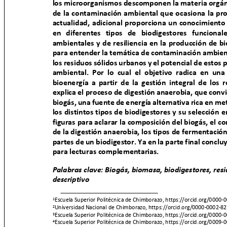
los microorganismos descomponen la materia orgáni
de la contaminación ambiental que ocasiona la pr
actualidad, adicional proporciona un conocimient
en diferentes tipos de biodigestores funciona
ambientales y de resiliencia en la producción de b
para entender la temática de contaminación ambie
los residuos sólidos urbanos y el potencial de estos
ambiental. Por lo cual el objetivo radica en un
bioenergía a partir de la gestión integral de lo
explica el proceso de digestión anaerobia, que conv
biogás, una fuente de energía alternativa rica en m
los distintos tipos de biodigestores y su selección
figuras para aclarar la composición del biogás, el 
de la digestión anaerobia, los tipos de fermentación
partes de un biodigestor. Ya en la parte final concl
para lecturas complementarias.
Palabras clave: Biogás, biomasa, biodigestores, res
descriptivo
Escuela Superior Politécnica de Chimborazo, https://orcid.org/000
1
Universidad Nacional de Chimborazo,
https://orcid.org/0000-0002-
2
Escuela Superior Politécnica de Chimborazo, https://orcid.org/000
3
Escuela Superior Politécnica de Chimborazo, https://orcid.org/000
4