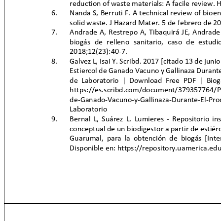
reduction of waste materials: A facile review.
6.
Nanda S, Berruti F. A technical review of bio
solid waste. J Hazard Mater. 5 de febrero de
7.
Andrade A, Restrepo A, Tibaquirá JE, Andrade
biogás de relleno sanitario, caso de estu
2018;12(23):40-7.
8.
Galvez L, Isai Y. Scribd. 2017 [citado 13 de jun
Estiercol de Ganado Vacuno y Gallinaza Durant
de Laboratorio | Download Free PDF | Biog
https://es.scribd.com/document/379357764/Pr
de-Ganado-Vacuno-y-Gallinaza-Durante-El-Pro
Laboratorio
9.
Bernal L, Suárez L. Lumieres - Repositorio i
conceptual de un biodigestor a partir de estiér
Guarumal, para la obtención de biogás [Int
Disponible en: https://repository.uamerica.