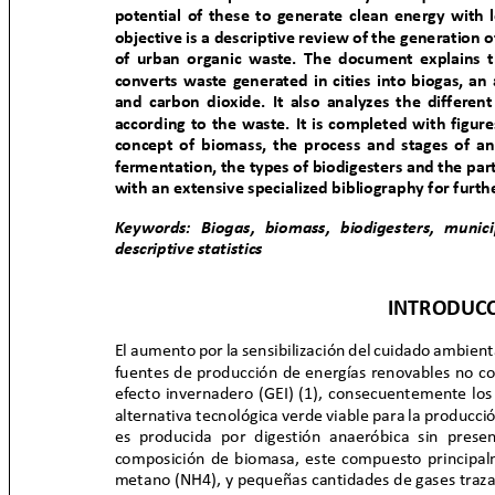
potential of these to generate clean energy with
objective is a descriptive review of the generatio
of urban organic waste. The document explains 
converts waste generated in cities into biogas, a
and carbon dioxide. It also analyzes the differen
according to the waste. It is completed with figur
concept of biomass, the process and stages of a
fermentation, the types of biodigesters and the part
with an extensive specialized bibliography for furt
Keywords: Biogas, biomass, biodigesters, muni
descriptive statistics
INTRODUC
El aumento por la sensibilización del cuidado ambien
fuentes de producción de energías renovables no c
efecto invernadero (GEI) (1), consecuentemente l
alternativa tecnológica verde viable para la producció
es producida por digestión anaeróbica sin pre
composición de biomasa, este compuesto principa
metano (NH4), y pequeñas cantidades de gases traza