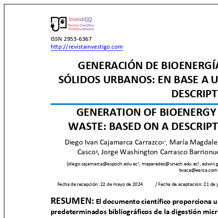
ISSN 2953-6367
http://revistainvestigo.com
GENERACIÓN DE BIOENERGÍ
SÓLIDOS URBANOS: EN BASE A 
DESCRIP
GENERATION OF BIOENERGY
WASTE: BASED ON A DESCRIPT
Diego Ivan Cajamarca Carrazco
María Magdale
,
1*
Casco , Jorge Washington Carrasco Barrion
3
{diego.cajamarca@espoch.edu.ec
, maparedes@unach.edu.ec
, edwin
1
2
bvaca@eersa.com
Fecha de recepción: 22 de mayo de 2024
/ Fecha de aceptación: 21 de
RESUMEN:
El documento científico proporciona un
predeterminados bibliográficos de la digestión mic