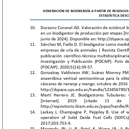
GENERACIÓN DE BIOENERGÍA A PARTIR DE RESIDUOS
ESTADÍSTICA DES
10. Durazno
Coronel AD. Valoración de estiércol 
en un biodigestor de producción por etapas [In
junio de 2024]. Disponible en: http://dspac
11. Sánchez
M, Fiallo D. El biodigestor como medi
empresas de cría de animales | Revista Cient
publicación científico-
técnica multidisciplinari
Investigación y Publicación (POCAIP). Polo d
(POCAIP). 2020;5(16):39-57.
12. Gonzabay
Valdiviezo AW, Suárez Monroy PM
anaeróbica vertical semicontinua para la ob
cáscaras de naranja y mango. octubre de 2016 
http://dspace.ups.edu.ec/handle/123456789
13. Martí
Herrero JE. Biodigestores Tubulare
[Internet].
2019
[citado
13
de
http://repositorio.ikiam.edu.ec/jspui/handl
14. Lackey
J, Champagne P, Peppley B. Use of 
operation of Solid Oxide Fuel Cells (SOF
2017;203:753-9.
15. Meegoda
JN, Li B, Patel K, Wang LB. A 