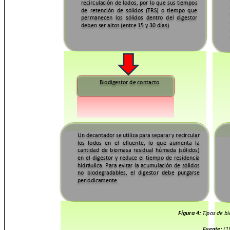
recirculación de lodos, por lo que sus tiempos
de retención de sólidos (TRS) o tiempo que
permanecen los sólidos dentro del digestor
deben ser altos (entre 15 y 30 días).
Biodigestor de contacto
Un decantador se utiliza para separar y recircular
los lodos en el efluente, lo que aumenta la
cantidad de biomasa residual húmeda (sólidos)
en el digestor y reduce el tiempo de residencia
hidráulica. Para evitar la acumulación de sólidos
no biodegradables, el digestor debe purgarse
periódicamente.
Figura 4:
Tipos de b
Fuente:
(1